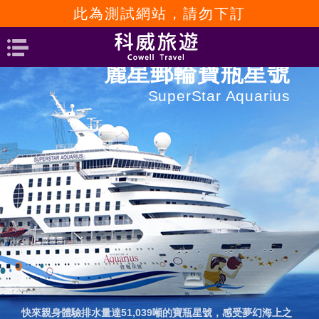
此為測試網站，請勿下訂
麗星郵輪寶瓶星號
SuperStar Aquarius
快來親身體驗排水量達51,039噸的寶瓶星號，感受夢幻海上之