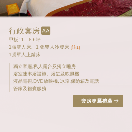
行政套房
AA
甲板11---8.6坪
1張雙人床、1 張雙人沙發床
[註1]
1張單人上鋪床
獨立客廳,私人露台及獨立睡房
浴室連淋浴設施、浴缸及吹風機
液晶電視,DVD放映機, 冰箱,保險箱及電話
管家及禮賓服務
套房專屬禮遇