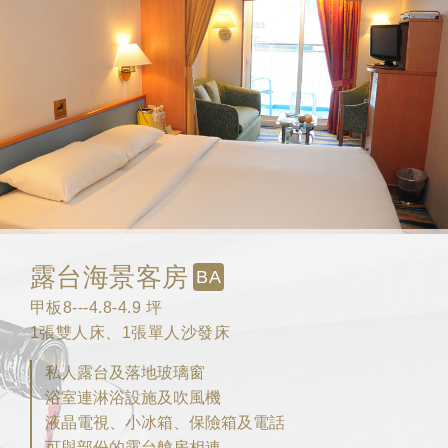
露台海景客房
BA
甲板8---4.8-4.9 坪
1張雙人床、1張單人沙發床
私人露台及落地玻璃窗
浴室連淋浴設施及吹風機
液晶電視、小冰箱、保險箱及電話
可與部份的露台艙房相連