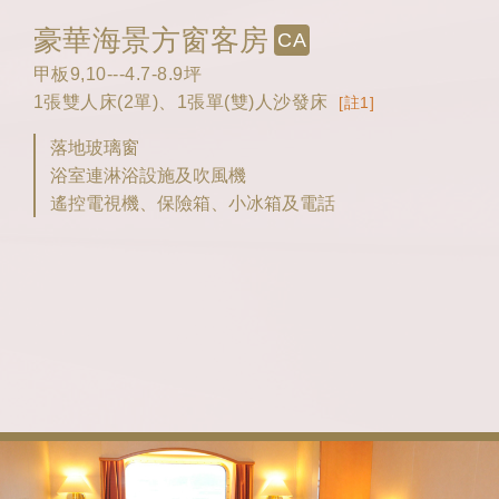
豪華海景方窗客房
CA
甲板9,10---4.7-8.9坪
1張雙人床(2單)、1張單(雙)人沙發床
[註1]
落地玻璃窗
浴室連淋浴設施及吹風機
遙控電視機、保險箱、小冰箱及電話