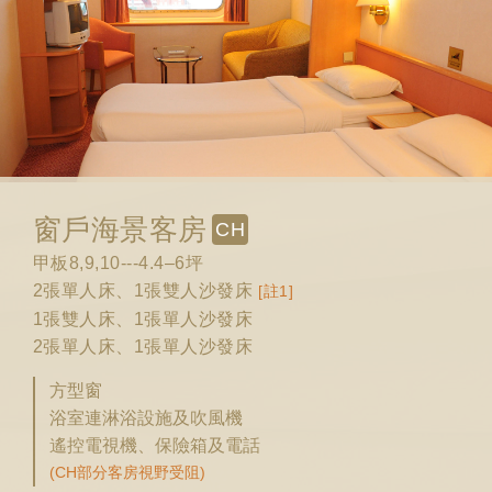
窗戶海景客房
CH
甲板8,9,10---4.4–6坪
2張單人床、1張雙人沙發床
[註1]
1張雙人床、1張單人沙發床
2張單人床、1張單人沙發床
方型窗
浴室連淋浴設施及吹風機
遙控電視機、保險箱及電話
(CH部分客房視野受阻)