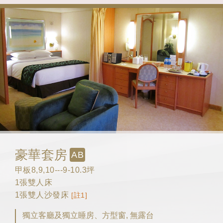
豪華套房
AB
甲板8,9,10---9-10.3坪
1張雙人床
1張雙人沙發床
[註1]
獨立客廳及獨立睡房、方型窗, 無露台