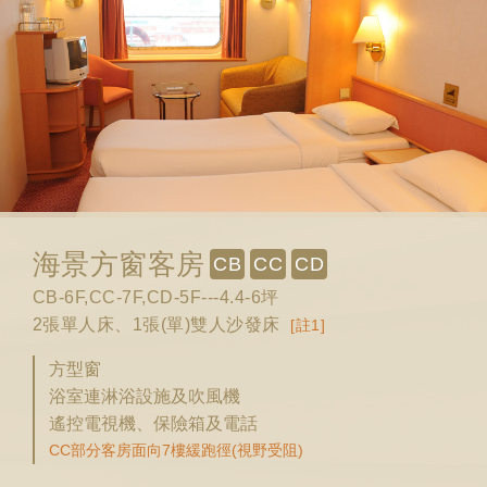
海景方窗客房
CB
CC
CD
CB-6F,CC-7F,CD-5F---4.4-6坪
2張單人床、1張(單)雙人沙發床
[註1]
方型窗
浴室連淋浴設施及吹風機
遙控電視機、保險箱及電話
CC部分客房面向7樓緩跑徑(視野受阻)