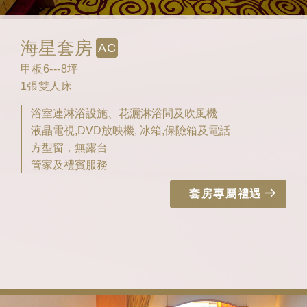
海星套房
AC
甲板6---8坪
1張雙人床
浴室連淋浴設施、花灑淋浴間及吹風機
液晶電視,DVD放映機, 冰箱,保險箱及電話
方型窗，無露台
管家及禮賓服務
套房專屬禮遇