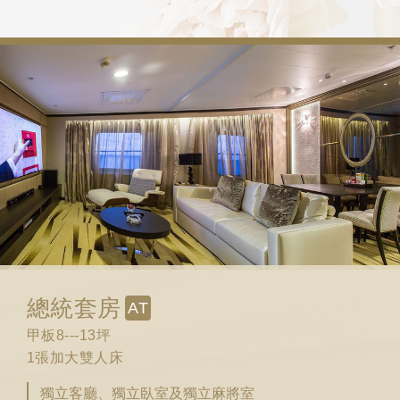
總統套房
AT
甲板8---13坪
1張加大雙人床
獨立客廳、獨立臥室及獨立麻將室