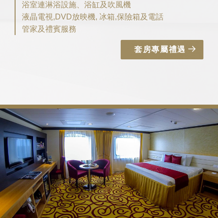
浴室連淋浴設施、浴缸及吹風機
液晶電視,DVD放映機, 冰箱,保險箱及電話
管家及禮賓服務
套房專屬禮遇