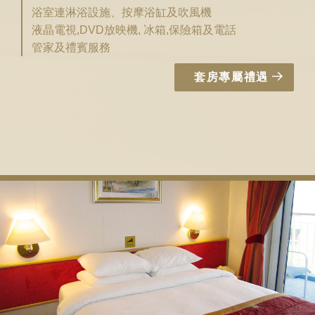
浴室連淋浴設施、按摩浴缸及吹風機
液晶電視,DVD放映機, 冰箱,保險箱及電話
管家及禮賓服務
套房專屬禮遇