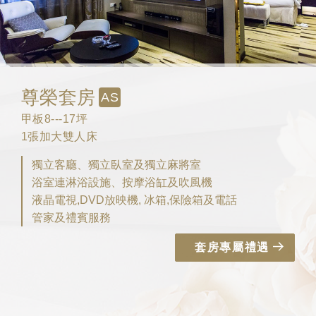
尊榮套房
AS
甲板8---17坪
1張加大雙人床
獨立客廳、獨立臥室及獨立麻將室
浴室連淋浴設施、按摩浴缸及吹風機
液晶電視,DVD放映機, 冰箱,保險箱及電話
管家及禮賓服務
套房專屬禮遇