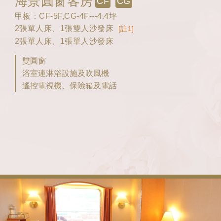
海景圓窗客房
CF
CG
甲板：CF-5F,CG-4F---4.4坪
2張單人床、1張雙人沙發床
[註1]
2張單人床、1張單人沙發床
雙圓窗
浴室連淋浴設施及吹風機
遙控電視機、保險箱及電話