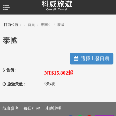
目前位置：
首頁
東南亞
泰國
泰國
選擇出發日期
售價：
NT$15,802
起
旅遊天數：
5天4夜
航班參考
每日行程
其他說明