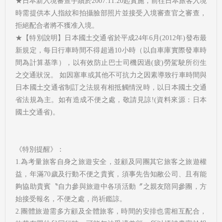
★日本新入境審查手續於2007.11.20起實施，前往日本旅客入境
時需提供本人指紋和拍攝臉部照片並接受入境審查官之審查，
拒絕配合者將不獲准入境。
★【特別說明】日本國土交通省於平成24年6月(2012年)發布最
新規定，每日行車時間不得超過10小時（以自車庫實際發車時
間為計算基準），以有效防止巴士司機因過(疲)勞駕駛所衍生
之交通狀況。 如因塞車或其他不可抗力之因素導致行車時間與
日本國土交通省制訂之法規有相抵觸情況時，以日本國土交通
省法規為主。如有造成不便之處，敬請見諒!(資料來源：日本
國土交通省)。
《特別提醒》：
1.為考量旅客自身之旅遊安全，並顧及同團其它旅客之旅遊權
益，年滿70歲及行動不便之貴賓，須事先告知敝公司、且有能
夠協助貴賓〝自力參與旅遊中各項活動〞之親友陪同參團，方
始接受報名，不便之處，尚祈鑑諒。
2.團體旅遊需多方顧及全體旅客，時間的安排也需相互配合，