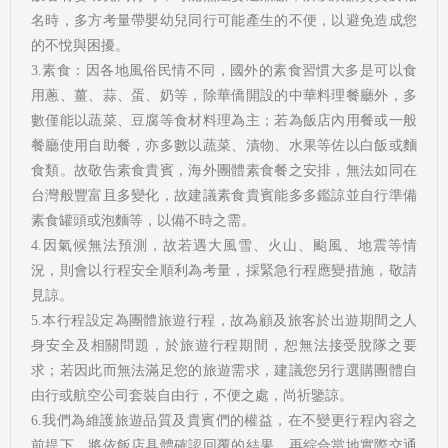
名時，多方考量帶嬰幼兒同行可能產生的不便，以避免造成您
的不悅與困擾。
3.素食：因各地風俗民情不同，國外的素食習慣大多是可以食
用蔥、薑、蒜、蛋、奶等，除華僑開設的中華料理餐廳外，多
數僅能以蔬菜、豆腐等食材料理為主；若為飯店內用餐或一般
餐廳使用自助餐，亦多數以蔬菜、漬物、水果等佐以白飯或麵
食類。故敬告素食貴賓，海外團體素食餐之安排，無法如同在
台灣般豐富且多變化，故建議素食貴賓能多多鑑諒並自行準備
素食罐頭或泡麵等，以備不時之需。
4.因氣候無法預測，故若遇大風雪、火山、颱風、地震等情
況，則會以行程安全順利為考量，採緊急行程應變措施，敬請
見諒。
5.本行程設定為團體旅遊行程，故為顧及旅客於出遊期間之人
身安全及相關問題，於旅遊行程期間，恕無法接受脫隊之要
求；若因此而無法滿足您的旅遊需求，建議您另行選購團體自
由行或航空公司套裝自由行，不便之處，尚祈鑒諒。
6.我們為維護旅遊品質及貴賓們的權益，在不變更行程內容之
前提下，將依飯店具體確認回覆的結果，再綜合當地實際交通