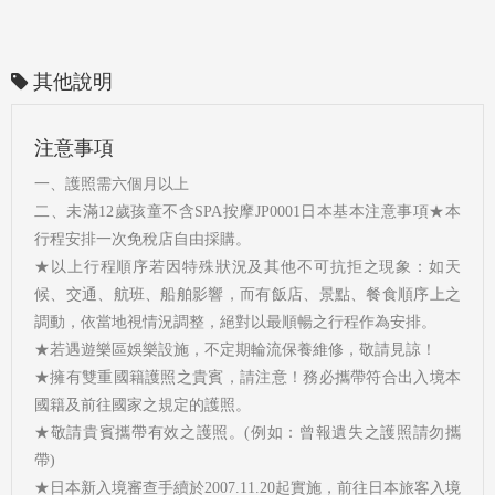
其他說明
注意事項
一、護照需六個月以上
二、未滿12歲孩童不含SPA按摩JP0001日本基本注意事項★本
行程安排一次免稅店自由採購。
★以上行程順序若因特殊狀況及其他不可抗拒之現象：如天
候、交通、航班、船舶影響，而有飯店、景點、餐食順序上之
調動，依當地視情況調整，絕對以最順暢之行程作為安排。
★若遇遊樂區娛樂設施，不定期輪流保養維修，敬請見諒！
★擁有雙重國籍護照之貴賓，請注意！務必攜帶符合出入境本
國籍及前往國家之規定的護照。
★敬請貴賓攜帶有效之護照。(例如：曾報遺失之護照請勿攜
帶)
★日本新入境審查手續於2007.11.20起實施，前往日本旅客入境