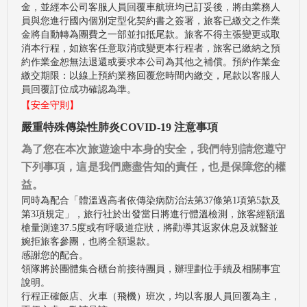
金，並經本公司客服人員回覆車航班均已訂妥後，將由業務人
員與您進行國內個別定型化契約書之簽署，旅客已繳交之作業
金將自動轉為團費之一部並扣抵尾款。旅客不得主張變更或取
消本行程，如旅客任意取消或變更本行程者，旅客已繳納之預
約作業金恕無法退還或要求本公司為其他之補償。預約作業金
繳交期限：以線上預約業務回覆您時間內繳交，尾款以客服人
員回覆訂位成功確認為準。
【安全守則】
嚴重特殊傳染性肺炎COVID-19 注意事項
為了您在本次旅遊途中本身的安全，我們特別請您遵守
下列事項，這是我們應盡告知的責任，也是保障您的權
益。
同時為配合「體溫過高者依傳染病防治法第37條第1項第5款及
第3項規定」，旅行社於出發當日將進行體溫檢測，旅客經額溫
槍量測達37.5度或有呼吸道症狀，將勸導其返家休息及就醫並
婉拒旅客參團，也將全額退款。
感謝您的配合。
領隊將於團體集合櫃台前接待團員，辦理劃位手續及相關事宜
說明。
行程正確飯店、火車（飛機）班次，均以客服人員回覆為主，