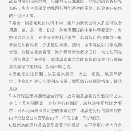
故若有嬰幼兒同行時，可能無法妥適兼顧，所以煩請貴賓於報
名時，多方考量帶嬰幼兒同行可能產生的不便，以避免造成您
的不悅與困擾。
3.素食：因各地風俗民情不同，國外的素食習慣大多是可以食
用蔥、薑、蒜、蛋、奶等，除華僑開設的中華料理餐廳外，多
數僅能以蔬菜、豆腐等食材料理為主；若為飯店內用餐或一般
餐廳使用自助餐，亦多數以蔬菜、漬物、水果等佐以白飯或麵
食類。故敬告素食貴賓，海外團體素食餐之安排，無法如同在
台灣般豐富且多變化，故建議素食貴賓能多多鑑諒並自行準備
素食罐頭或泡麵等，以備不時之需。
4.因氣候無法預測，故若遇大風雪、火山、颱風、地震等情
況，則會以行程安全順利為考量，採緊急行程應變措施，敬請
見諒。
5.本行程設定為團體旅遊行程，故為顧及旅客於出遊期間之人
身安全及相關問題，於旅遊行程期間，恕無法接受脫隊之要
求；若因此而無法滿足您的旅遊需求，建議您另行選購團體自
由行或航空公司套裝自由行，不便之處，尚祈鑒諒。
6.我們為維護旅遊品質及貴賓們的權益，在不變更行程內容之