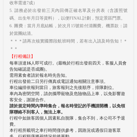
收率需達7成）
5. 請務必於出發前三天內回傳正確名單及分房表（含護照號
碼、出生年月日等資料），以便FINAL計劃，預定景區門票。
6. 團費：當月月底結帳，於次月15號前付清團費。機票款：請
於當團結清。
＊＊＊請再次核實國際段航班時間，若有出入請及時告知！＊
＊＊
【行程備註】
每車須達
16
人即可成行。(最晚於行程出發前四天，客服人員會
告知確認是否成團)。
需用素食者請於報名時先告知。
行程出發前二日另行傳真或電話通知相關注意事項。
車位編排依報到當日，旅客報到之先後順序，排隊劃位。
車內為密閉空間，請勿攜帶寵物及危險物品上車，以免影響遊
客安全，謝謝合作。
請於規定時間內準時集合，報名時登記的手機請開機，以免領
隊聯絡不到客人，無法上車。
行程中如旅客因個人因素私自脫隊，集合不到，本公司不予退
費。
本行程所載明之車行時間僅供參考，因路況或遇假日遊客眾
多，行程順序將視情況前後更動。