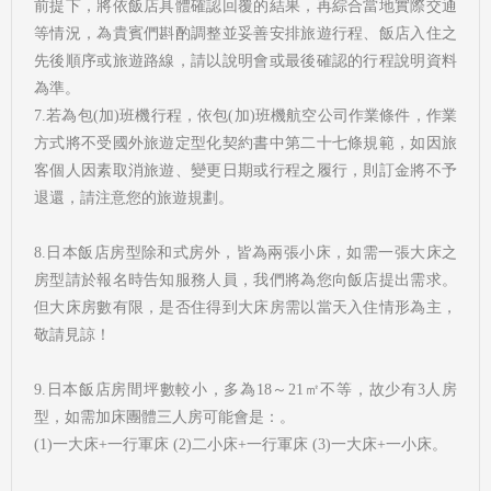
前提下，將依飯店具體確認回覆的結果，再綜合當地實際交通
等情況，為貴賓們斟酌調整並妥善安排旅遊行程、飯店入住之
先後順序或旅遊路線，請以說明會或最後確認的行程說明資料
為準。
7.若為包(加)班機行程，依包(加)班機航空公司作業條件，作業
方式將不受國外旅遊定型化契約書中第二十七條規範，如因旅
客個人因素取消旅遊、變更日期或行程之履行，則訂金將不予
退還，請注意您的旅遊規劃。
8.日本飯店房型除和式房外，皆為兩張小床，如需一張大床之
房型請於報名時告知服務人員，我們將為您向飯店提出需求。
但大床房數有限，是否住得到大床房需以當天入住情形為主，
敬請見諒！
9.日本飯店房間坪數較小，多為18～21㎡不等，故少有3人房
型，如需加床團體三人房可能會是：。
(1)一大床+一行軍床 (2)二小床+一行軍床 (3)一大床+一小床。