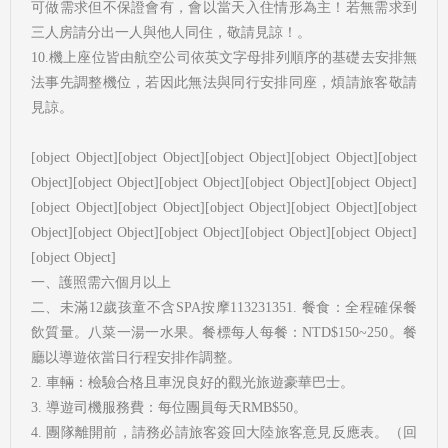
可做需求但不保證會有，會以當天入住情形為主！若無需求到
三人房請分出一人與他人同住，敬請見諒！。
10.機上座位皆由航空公司依英文字母排列順序的基礎去安排無
法事先調整機位，若因此無法與同行安排同座，煩請旅客敬請
見諒。
[object Object][object Object][object Object][object Object][object
Object][object Object][object Object][object Object][object Object]
[object Object][object Object][object Object][object Object][object
Object][object Object][object Object][object Object][object Object]
[object Object]
一、護照需六個月以上
二、未滿12歲孩童不含SPA按摩113231351. 餐食：全程確保餐
飲質量。八菜一湯一水果。餐標每人每餐：NTD$150~250。餐
廳以導遊依當日行程安排作調整。
2. 車輛：檢驗合格且車況良好的觀光旅遊豪華巴士。
3. 導遊司機服務費：每位團員每天RMB$50。
4. 團隊離開前，請務必請旅客簽回大陸旅客意見反應表。（回