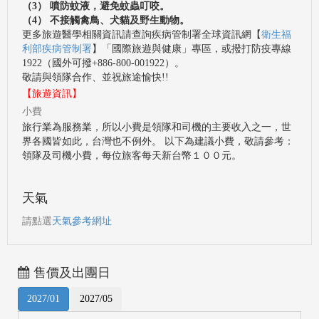
（3） 噴防蚊液，避免蚊蟲叮咬。
（4） 不接觸禽鳥、犬貓及野生動物。
更多旅遊醫學相關資訊請查詢疾病管制署全球資訊網【
衛生福
利部疾病管制署
】「國際旅遊與健康」專區，或撥打防疫專線
1922（國外可撥+886-800-001922）。
敬請與領隊合作、並祝旅途愉快!!
【旅遊資訊】
小費
旅行業為服務業，所以小費是領隊和司機的主要收入之一，世
界各國皆如此，台灣也不例外。 以下為建議小費，敬請參考：
領隊及司機小費，每位旅客每天新台幣１００元。
天氣
請點選
天氣參考網址
售價及出團日
2027/01
2027/05