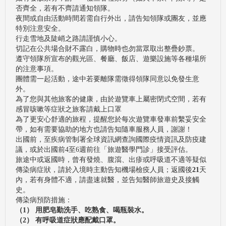
否齊全，若有不齊請通知領隊。
夜間或自由活動時間若需自行外出，請告知領隊或團友，並應
特別注意安全。
行走雪地及陡峭之路請謹慎小心。
切記在公共場合財不露白，購物時也勿當眾取出整疊鈔票。
遵守領隊所宣布的觀光區、餐廳、飯店、遊樂設施等各種場所
的注意事項。
團體需一起活動，途中若要離隊需徵得領隊同意以免發生意
外。
為了您與其他旅客的健康，由於遊覽車上屬密閉式空間，若有
感冒咳嗽等症狀之旅客請戴上口罩
為了更安心舒適的旅程，提醒您於每次遊覽車發車前繫妥安全
帶，如有需要協助的地方也請告知隨車服務人員，謝謝！
出國前，至疾病管制署全球資訊網查詢國際疫情資訊及防疫建
議，或於出國前4至6週前往「旅遊醫學門診」接受評估。
旅途中或返國時，曾有發燒、腹瀉、出疹或呼吸道不適等疑似
傳染病症狀，請於入境時主動告知機場檢疫人員；返國後
21
天
內，若有身體不適，請盡速就醫，並告知醫師旅遊史及接觸
史。
傳染病預防措施：
（1） 用肥皂勤洗手、吃熟食、喝瓶裝水。
（2） 有呼吸道症狀應配戴口罩。