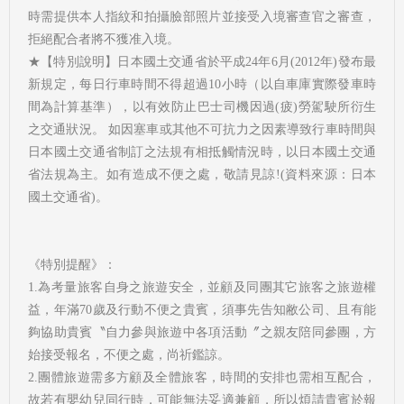
時需提供本人指紋和拍攝臉部照片並接受入境審查官之審查，
拒絕配合者將不獲准入境。
★【特別說明】日本國土交通省於平成24年6月(2012年)發布最
新規定，每日行車時間不得超過10小時（以自車庫實際發車時
間為計算基準），以有效防止巴士司機因過(疲)勞駕駛所衍生
之交通狀況。 如因塞車或其他不可抗力之因素導致行車時間與
日本國土交通省制訂之法規有相抵觸情況時，以日本國土交通
省法規為主。如有造成不便之處，敬請見諒!(資料來源：日本
國土交通省)。
《特別提醒》：
1.為考量旅客自身之旅遊安全，並顧及同團其它旅客之旅遊權
益，年滿70歲及行動不便之貴賓，須事先告知敝公司、且有能
夠協助貴賓〝自力參與旅遊中各項活動〞之親友陪同參團，方
始接受報名，不便之處，尚祈鑑諒。
2.團體旅遊需多方顧及全體旅客，時間的安排也需相互配合，
故若有嬰幼兒同行時，可能無法妥適兼顧，所以煩請貴賓於報