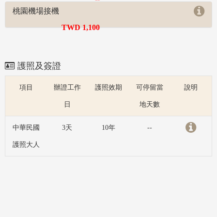
桃園機場接機
TWD 1,100
護照及簽證
項目
辦證工作
護照效期
可停留當
說明
日
地天數
中華民國
3天
10年
--
護照大人