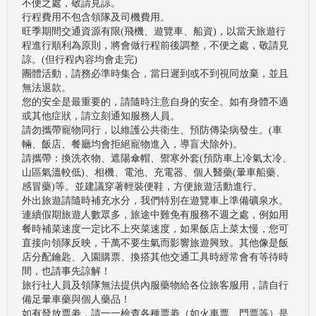
不便之處，敬請見諒。
行程費用不包含領隊及司機費用。
旺季期間交通資源有限(飛機、遊覽車、船資)，以當天旅遊行
程進行順利為原則，將會做行程前後調整，不便之處，敬請見
諒。(但行程內容均會走完)
團體活動，請務必準時集合，當日遲到或不到視同放棄，並且
無法退款。
您的安全是最重要的，請隨時注意自身的安全。如有身體不適
或其他症狀，請立刻通知服務人員。
請勿攜帶寵物同行，以維護公共衛生、預防傳染病發生。(車
輛、飯店、餐廳均會拒絕寵物進入，導盲犬除外)。
請攜帶：換洗衣物、遮陽傘帽、禦寒外套(預防車上冷氣太冷、
山區氣溫較低)、相機、電池、充電器、個人醫藥(暈車船藥、
感冒藥)等。並建議穿著輕裝便鞋，方便旅遊活動進行。
外出旅遊請隨時補充水分，我們特別在遊覽車上準備礦泉水。
連續假期旅遊人數眾多，旅途中難免有服務不週之處，例如用
餐時補菜速度一定比不上夾菜速度，如果飯店上菜太慢，您可
直接向領隊反映，千萬不要生氣而影響旅遊興致。其他像是飯
店分配鑰匙、入園購票、換搭其他交通工具時經常會有等待時
間，也請事先諒解！
旅行社人員及領隊無法提供內服藥物給各位旅客服用，請自行
備足暈車藥與個人藥品！
如有發放票劵，請一一檢查各種票劵（如火車票、門票等）是