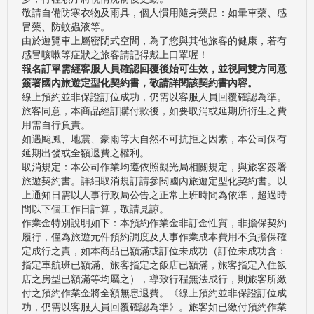
敬請自備防寒衣物及雨具，個人慣用隨身藥品：如暈車藥、感
冒藥、防蚊蟲液等。
由於遊覽車上屬密閉式空間，為了您與其他旅客的健康，若有
感冒咳嗽等症狀之旅客請記得戴上口罩喔！
報名訂單需經客服人員確認回覆後始可生效，並視同雙方同意
簽署國內旅遊定型化契約書，敬請詳閱該契約書內容。
線上預約並非保證訂位成功，仍需以客服人員回覆確認為準。
旅客同意，本商品經訂購付款後，如要取消或延期所衍生之費
用需自行負責。
如遇颱風、地震、豪雨等大自然不可抗拒之因素，本公司保有
延期出發或全額退費之權利。
取消規定：本公司作業均遵依照觀光局相關規定，與旅客簽署
旅遊契約書。詳細取消規訂請參閱國內旅遊定型化契約書。以
上通知日需以人事行政局公告之正常上班時間為依準，超過時
間以下個工作日計算，敬請見諒。
作業金特別說明如下：本預約作業金非訂金性質，非擔保契約
履行，僅為旅遊元件預約調度及人事作業成本費用不負擔保確
定成行之責，如本商品已額滿或訂位未成功（訂位未成功含：
指定車航班已額滿、旅客指定之飯店已額滿，旅客指定入住飯
店之房型已額滿等均屬之），導致行程無法成行，則旅客所繳
付之預約作業金將全額無息退費。《線上預約並非保證訂位成
功，仍需以客服人員回覆確認為準》。旅客如已繳付預約作業