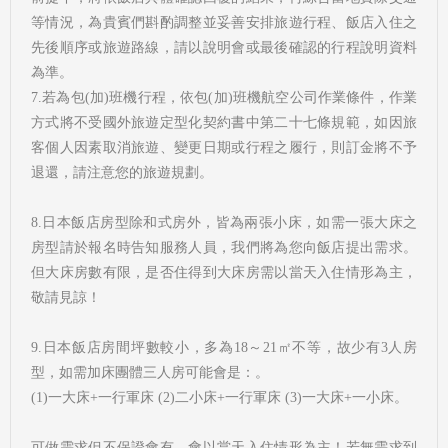
等情況，為貴賓們斟酌調整並妥善安排旅遊行程、飯店入住之
先後順序或旅遊路線，請以說明會或最後確認的行程說明資料
為準。
7.若為包(加)班機行程，依包(加)班機航空公司作業條件，作業
方式將不受國外旅遊定型化契約書中第二十七條規範，如因旅
客個人因素取消旅遊、變更日期或行程之履行，則訂金將不予
退還，請注意您的旅遊規劃。
8.日本飯店房型除和式房外，皆為兩張小床，如需一張大床之
房型請於報名時告知服務人員，我們將為您向飯店提出需求。
但大床房數有限，是否住得到大床房需以當天入住情形為主，
敬請見諒！
9.日本飯店房間坪數較小，多為18～21㎡不等，故少有3人房
型，如需加床團體三人房可能會是：。
(1)一大床+一行軍床 (2)二小床+一行軍床 (3)一大床+一小床。
可做需求但不保證會有，會以當天入住情形為主！若無需求到