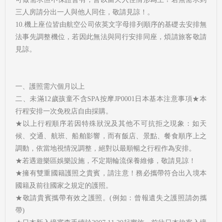
三人房請分出一人與他人同住，敬請見諒！。
10.機上座位皆由航空公司依英文字母排列順序的基礎去安排無
法事先調整機位，若因此無法與同行安排同座，煩請旅客敬請
見諒。
一、護照需六個月以上
二、未滿12歲孩童不含SPA按摩JP0001日本基本注意事項★本
行程安排一次免稅店自由採購。
★以上行程順序若因特殊狀況及其他不可抗拒之現象：如天
候、交通、航班、船舶影響，而有飯店、景點、餐食順序上之
調動，依當地視情況調整，絕對以最順暢之行程作為安排。
★若遇遊樂區娛樂設施，不定期輪流保養維修，敬請見諒！
★擁有雙重國籍護照之貴賓，請注意！務必攜帶符合出入境本
國籍及前往國家之規定的護照。
★敬請貴賓攜帶有效之護照。(例如：曾報遺失之護照請勿攜
帶)