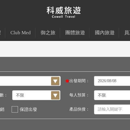
假
Club Med
御之旅
團體旅遊
國內旅遊
員
出發期間：
數：
每人預算：
銷
保證出發
產品快搜：