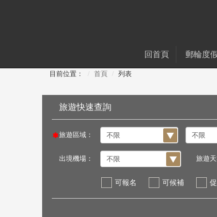
回首頁
郵輪度
目前位置：
首頁
列表
旅遊區域：
出境機場：
旅遊天
可報名
可候補
促