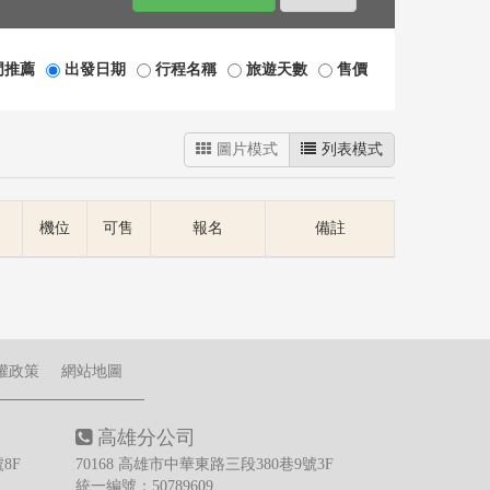
門推薦
出發日期
行程名稱
旅遊天數
售價
圖片模式
列表模式
機位
可售
報名
備註
權政策
網站地圖
高雄分公司
8F
70168 高雄市中華東路三段380巷9號3F
統一編號：50789609