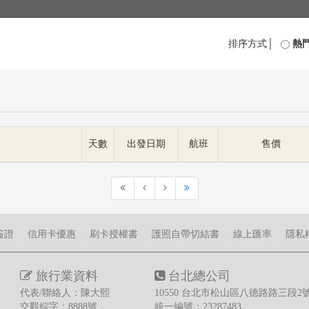
排序方式│
熱
天數
出發日期
航班
售價
簽證
信用卡優惠
刷卡授權書
護照自帶切結書
線上匯率
隱私
旅行業資料
台北總公司
代表/聯絡人：陳大熙
10550 台北市松山區八德路路三段2號
交觀綜字：8888號
統一編號：23287483